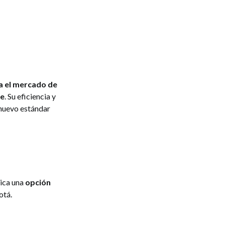
a el mercado de
le
. Su eficiencia y
 nuevo estándar
ica una
opción
otá.