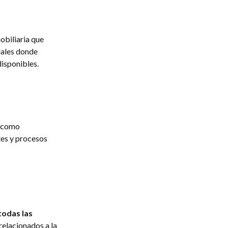
obiliaria que
iales donde
disponibles.
, como
tes y procesos
todas las
relacionados a la