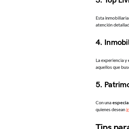
3. Top Liv
Esta inmobiliaria
atención detallad
4. Inmobi
La experiencia y 
aquellos que bu
5. Patrim
Con una
especial
quienes desean
i
Tips par