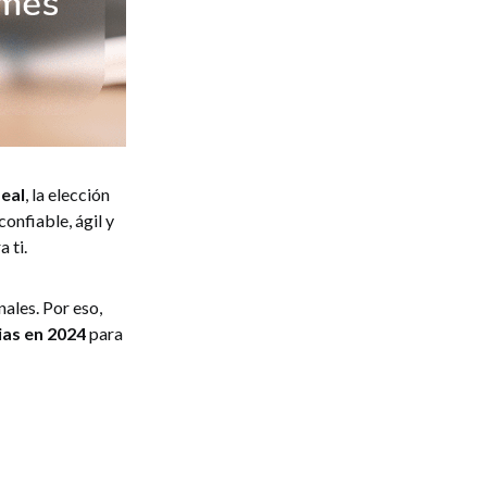
deal
, la elección
onfiable, ágil y
 ti.
nales. Por eso,
ias en 2024
para