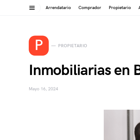
Arrendatario
Comprador
Propietario
Search for:
P
PROPIETARIO
Inmobiliarias en 
Mayo 16, 2024