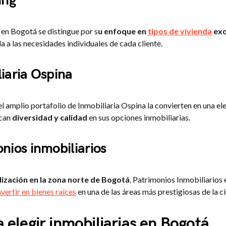
ing
 en Bogotá se distingue por s
u enfoque en
tipos de vivienda
exc
a a las necesidades individuales de cada cliente.
liaria Ospina
el amplio portafolio de Inmobiliaria Ospina la convierten en una el
scan
diversidad y calidad
en sus opciones inmobiliarias.
onios inmobiliarios
ización en la zona norte de Bogotá
, Patrimonios Inmobiliarios 
nvertir en bienes raíces
en una de las áreas más prestigiosas de la c
a elegir inmobiliarias en Bogotá