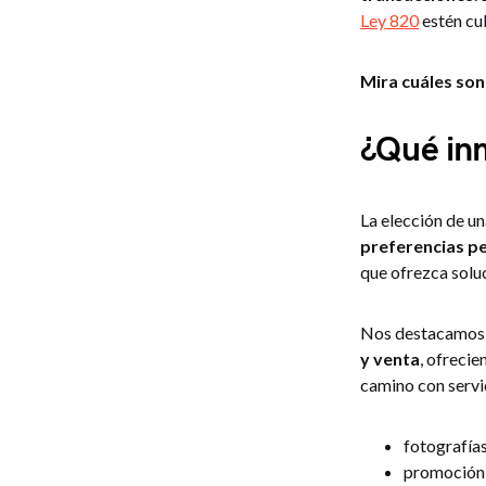
Ley 820
estén cu
Mira cuáles son
¿Qué inm
La elección de u
preferencias p
que ofrezca solu
Nos destacamos 
y venta
, ofrecie
camino con servi
fotografías
promoción e