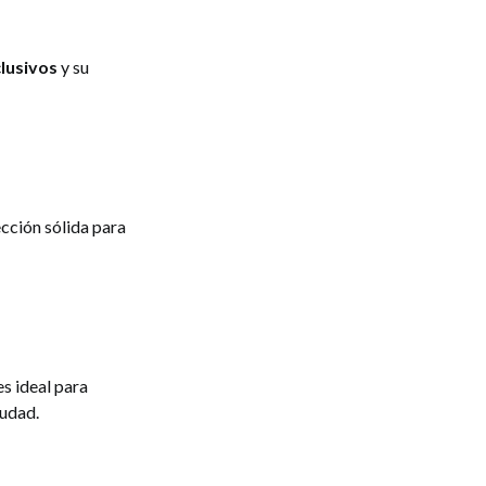
lusivos
y su
ección sólida para
es ideal para
iudad.