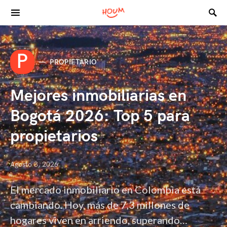
Search for:
P
PROPIETARIO
Mejores inmobiliarias en
Bogotá 2026: Top 5 para
propietarios
Agosto 3, 2026
El mercado inmobiliario en Colombia está
cambiando. Hoy, más de 7,3 millones de
hogares viven en arriendo, superando…