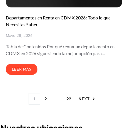
Departamentos en Renta en CDMX 2026: Todo lo que
Necesitas Saber
Mayo 28, 2026
Tabla de Contenidos Por qué rentar un departamento en
CDMX en 2026 sigue siendo la mejor opción para…
LEER MÁS
Paginación de e
1
2
…
22
NEXT