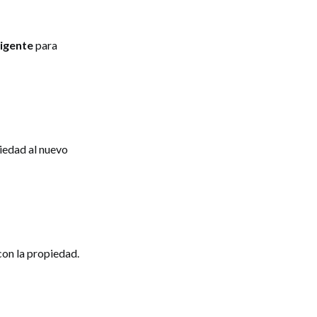
vigente
para
piedad al nuevo
con la propiedad.