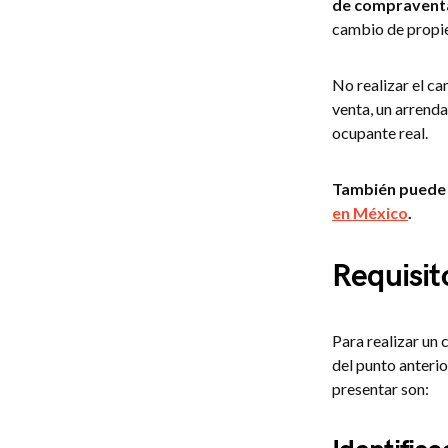
de compraventa
cambio de propie
No realizar el c
venta, un arrenda
ocupante real.
También puede 
en México
.
Requisit
Para realizar un
del punto anterio
presentar son: