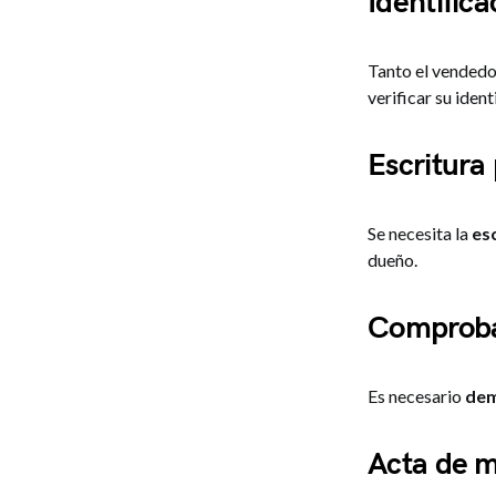
Identifica
Tanto el vended
verificar su ident
Escritura
Se necesita la
es
dueño.
Comproba
Es necesario
dem
Acta de m