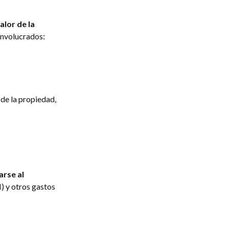
alor de la
 involucrados:
 de la propiedad,
rse al
) y otros gastos