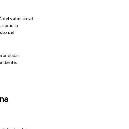
 del valor total
os como la
usto del
erar dudas
ondiente.
una