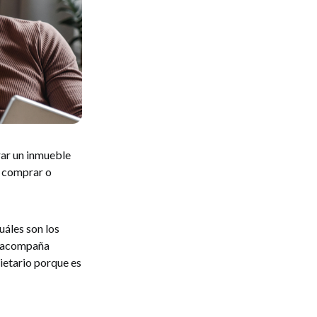
rar un inmueble
s comprar o
uáles son los
e acompaña
ietario porque es