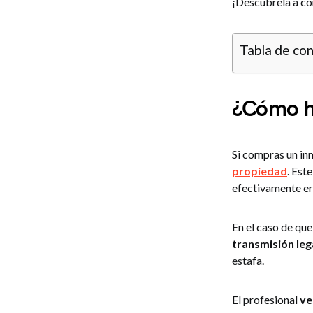
¡Descúbrela a co
Tabla de co
¿Cómo ha
Si compras un in
propiedad
. Est
efectivamente ere
En el caso de que
transmisión leg
estafa.
El profesional
ve