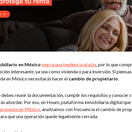
biliario en México
marca una tendencia al alza
, por lo que comp
ción interesante, ya sea como vivienda o para inversión. Si piensa
nda en México necesitarás hacer el
cambio de propietario
.
 debes reunir la documentación, cumplir los requisitos y conocer c
ás abordar. Por eso, en Houm, plataforma inmobiliaria digital qu
praventa en México
, analizamos con frecuencia el cambio de prop
para que una operación quede legalmente cerrada.