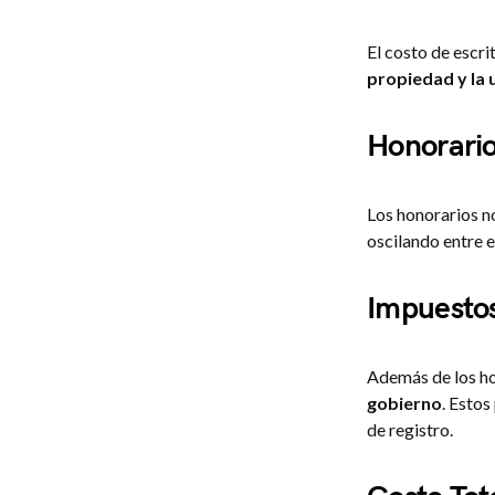
El costo de escr
propiedad y la 
Honorario
Los honorarios no
oscilando entre e
Impuesto
Además de los ho
gobierno
. Estos
de registro.