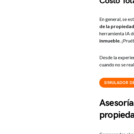
Costo Tot
En general, se es
de la propieda
herramienta IA 
inmueble
. ¡Prué
Desde la experie
cuando no se real
SIMULADOR DE
Asesoría
propied