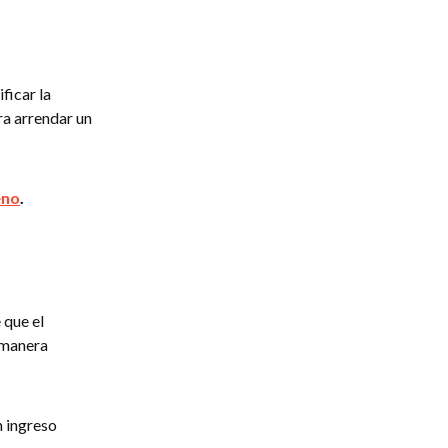
ificar la
ra arrendar un
eno
.
 que el
 manera
n ingreso