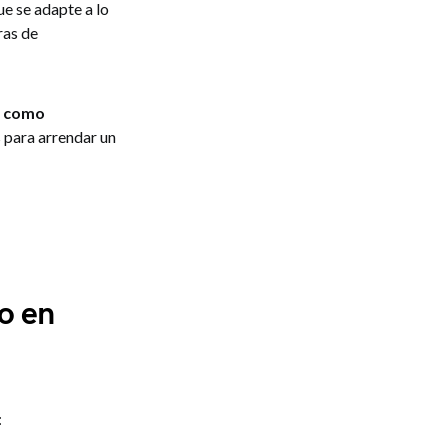
que se adapte a lo
ras de
como
 para arrendar un
o en
: