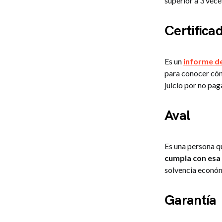
superior a 3 vece
Certific
Es un
informe de
para conocer cómo
juicio por no pag
Aval
Es una persona q
cumpla con esa 
solvencia económ
Garantía