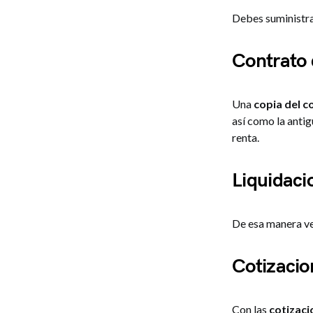
Debes suministr
Contrato 
Una
copia del c
así como la anti
renta.
Liquidaci
De esa manera ve
Cotizaci
Con las
cotizac