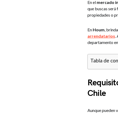
En el
mercado in
que buscas será f
propiedades o pr
En
Houm
, brind
arrendatarios
.
departamento en 
Tabla de co
Requisit
Chile
Aunque pueden va