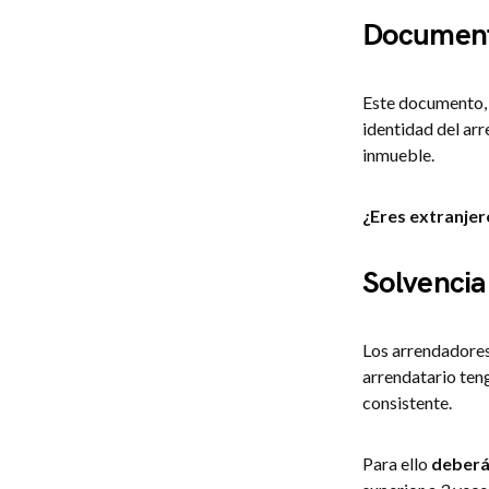
Documento
Este documento,
identidad del arr
inmueble.
¿Eres extranje
Solvenci
Los arrendadores
arrendatario ten
consistente.
Para ello
deberá