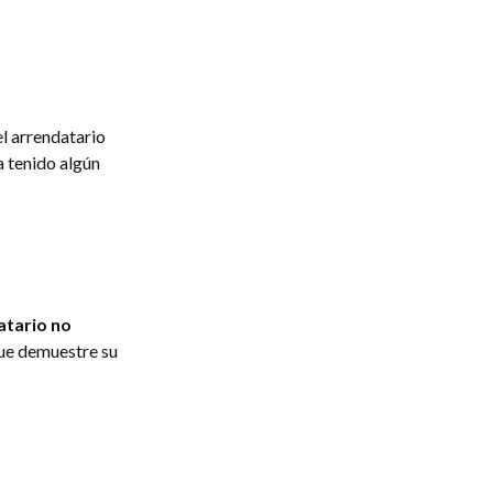
l arrendatario
a tenido algún
atario no
que demuestre su