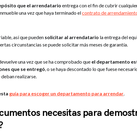
epósito que el arrendatario
entrega con el fin de cubrir cualqui
 inmueble una vez que haya terminado el
contrato de arrendamient
riable, así que pueden
solicitar al arrendatario
la entrega del equ
iertas circunstancias se puede solicitar más meses de garantía.
 devuelve una vez que se ha comprobado que
el departamento est
ones que se entregó
, o se haya descontado lo que fuese necesario
 deban realizarse.
esta
guía para escoger
un departamento para arrendar
.
cumentos necesitas para demostr
?