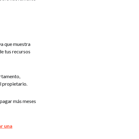
 ya que muestra
de tus recursos
artamento,
l propietario.
o pagar más meses
ar una