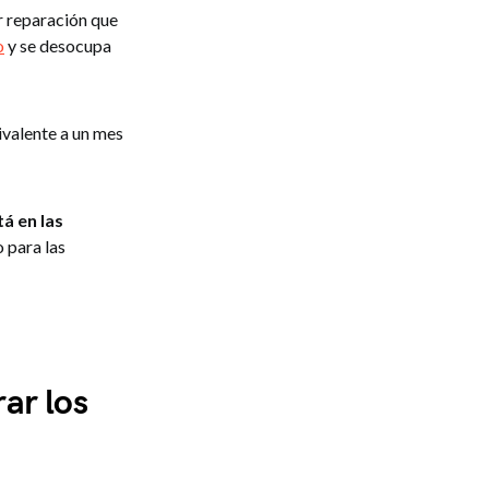
er reparación que
o
y se desocupa
ivalente a un mes
á en las
 para las
ar los