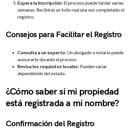
Espera la Inscripción:
El proceso puede tardar varias
semanas. Recibirás un folio real una vez completado el
registro.
Consejos para Facilitar el Registro
Consulta a un experto:
Un abogado o notario puede
asesorarte durante el proceso.
Revisa los requisitos locales:
Pueden variar
dependiendo del estado.
¿Cómo saber si mi propiedad
está registrada a mi nombre?
Confirmación del Registro