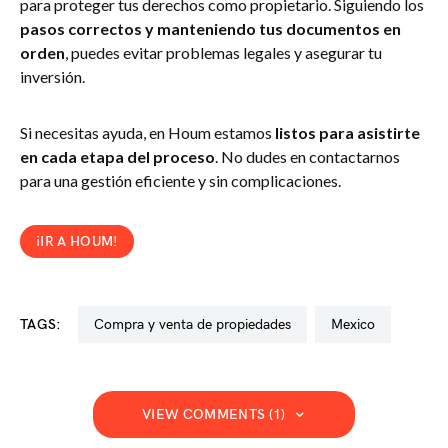
para proteger tus derechos como propietario. Siguiendo los
pasos correctos y manteniendo tus documentos en
orden
, puedes evitar problemas legales y asegurar tu
inversión.
Si necesitas ayuda, en Houm estamos
listos para asistirte
en cada etapa del proceso
. No dudes en contactarnos
para una gestión eficiente y sin complicaciones.
¡IR A HOUM!
TAGS:
compra y venta de propiedades
mexico
VIEW COMMENTS (1)