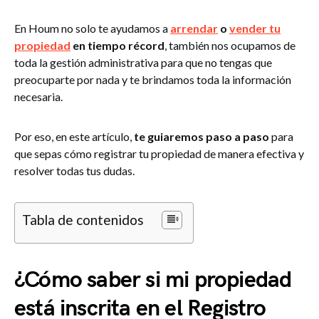
En Houm no solo te ayudamos a
arrendar
o
vender tu
propiedad
en tiempo récord
, también nos ocupamos de
toda la gestión administrativa para que no tengas que
preocuparte por nada y te brindamos toda la información
necesaria.
Por eso, en este artículo,
te guiaremos paso a paso
para
que sepas cómo registrar tu propiedad de manera efectiva y
resolver todas tus dudas.
Tabla de contenidos
¿Cómo saber si mi propiedad
está inscrita en el Registro