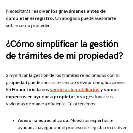
Necesitarás
resolver los gravámenes antes de
completar el registro.
Un abogado puede asesorarte
sobre cómo proceder.
¿Cómo simplificar la gestión
de trámites de mi propiedad?
Simplificar la gestión de los trámites relacionados con tu
propiedad puede ahorrarte tiempo y evitar complicaciones.
En
Houm
, brindamos
servicios inmobiliarios
y somos
expertos en ayudar a propietarios
a gestionar sus
viviendas de manera eficiente. Te ofrecemos:
Asesoría especializada:
Nuestros expertos te
ayudan a navegar por el proceso de registro y resolver