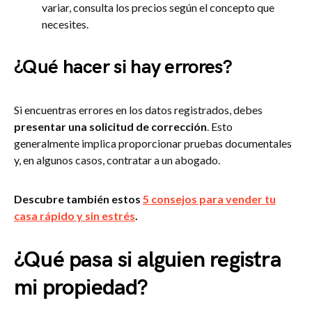
variar, consulta los precios según el concepto que
necesites.
¿Qué hacer si hay errores?
Si encuentras errores en los datos registrados, debes
presentar una solicitud de corrección
. Esto
generalmente implica proporcionar pruebas documentales
y, en algunos casos, contratar a un abogado.
Descubre también estos
5 consejos para vender tu
casa rápido y sin estrés
.
¿Qué pasa si alguien registra
mi propiedad?