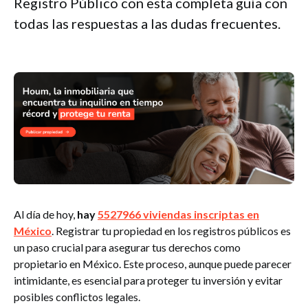
Registro Público con esta completa guía con
todas las respuestas a las dudas frecuentes.
Al día de hoy,
hay
5527966 viviendas inscriptas en
México
. Registrar tu propiedad en los registros públicos es
un paso crucial para asegurar tus derechos como
propietario en México. Este proceso, aunque puede parecer
intimidante, es esencial para proteger tu inversión y evitar
posibles conflictos legales.