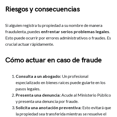
Riesgos y consecuencias
Si alguien registra tu propiedad a su nombre de manera
fraudulenta, puedes
enfrentar serios problemas legales
.
Esto puede ocurrir por errores administrativos o fraudes. Es
crucial actuar rápidamente.
Cómo actuar en caso de fraude
Consulta a un abogado:
Un profesional
especializado en bienes raíces puede guiarte en los
pasos legales.
Presenta una denuncia:
Acude al Ministerio Público
y presenta una denuncia por fraude.
Solicita una anotación preventiva:
Esto evitará que
la propiedad sea transferida mientras se resuelve el