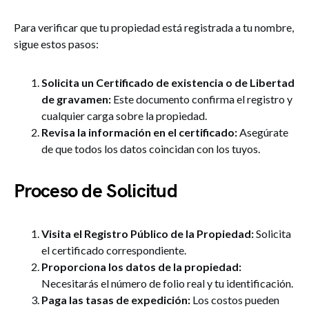
Para verificar que tu propiedad está registrada a tu nombre,
sigue estos pasos:
Solicita un Certificado de existencia o de Libertad
de gravamen:
Este documento confirma el registro y
cualquier carga sobre la propiedad.
Revisa la información en el certificado:
Asegúrate
de que todos los datos coincidan con los tuyos.
Proceso de Solicitud
Visita el Registro Público de la Propiedad:
Solicita
el certificado correspondiente.
Proporciona los datos de la propiedad:
Necesitarás el número de folio real y tu identificación.
Paga las tasas de expedición:
Los costos pueden