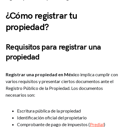
¿Cómo registrar tu
propiedad?
Requisitos para registrar una
propiedad
Registrar una propiedad en Méxic
o implica cumplir con
varios requisitos y presentar ciertos documentos ante el
Registro Público de la Propiedad. Los documentos
necesarios son:
Escritura pública de la propiedad
Identificación oficial del propietario
Comprobante de pago de impuestos (
Predial
)