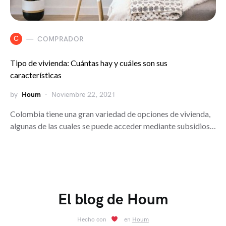
C
COMPRADOR
Tipo de vivienda: Cuántas hay y cuáles son sus
características
by
Houm
Noviembre 22, 2021
Colombia tiene una gran variedad de opciones de vivienda,
algunas de las cuales se puede acceder mediante subsidios…
El blog de Houm
Hecho con
en
Houm