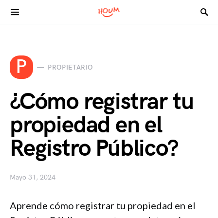
Search for:
P
PROPIETARIO
¿Cómo registrar tu
propiedad en el
Registro Público?
Mayo 31, 2024
Aprende cómo registrar tu propiedad en el