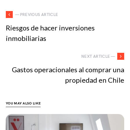
— PREVIOUS ARTICLE
Riesgos de hacer inversiones
inmobiliarias
NEXT ARTICLE —
Gastos operacionales al comprar una
propiedad en Chile
YOU MAY ALSO LIKE