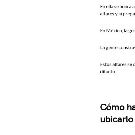
En ella se honra 
altares y la prep
En México, la gen
La gente construy
Estos altares se 
difunto
Cómo hac
ubicarlo