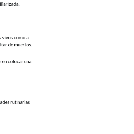
iliarizada.
s vivos como a
ltar de muertos.
e en colocar una
dades rutinarias