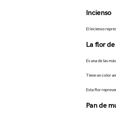
Incienso
El incienso repre
La flor d
Es una de las má
Tiene un color am
Esta flor represen
Pan de m