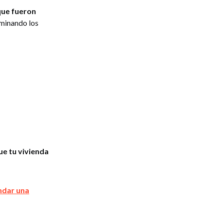
que fueron
liminando los
ue tu vivienda
ndar una