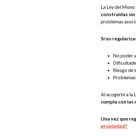
La Ley del Mono
construidas sin
problemas asocia
Si no regulariz
No poder v
Dificultad
Riesgo de 
Problemas 
Al acogerte a la
cumpla con las
Una vez que reg
propiedad?