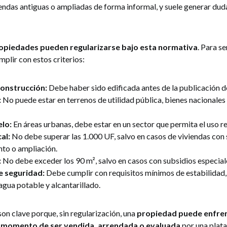
iendas antiguas o ampliadas de forma informal, y suele generar du
ropiedades pueden regularizarse bajo esta normativa
. Para se
plir con estos criterios:
construcción:
Debe haber sido edificada antes de la publicación de 
:
No puede estar en terrenos de utilidad pública, bienes nacionales
elo:
En áreas urbanas, debe estar en un sector que permita el uso re
cal:
No debe superar las 1.000 UF, salvo en casos de viviendas con
to o ampliación.
:
No debe exceder los 90 m², salvo en casos con subsidios especial
 seguridad:
Debe cumplir con requisitos mínimos de estabilidad,
 agua potable y alcantarillado.
son clave porque, sin regularización, una
propiedad puede enfre
al momento de ser vendida, arrendada o evaluada
por una plat