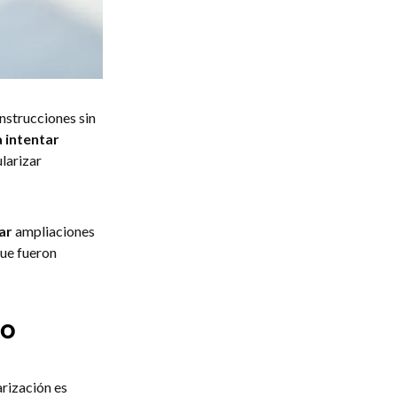
nstrucciones sin
 intentar
larizar
zar
ampliaciones
que fueron
no
arización es