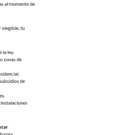
das al momento de
r elegible, tu
la ley.
 o zonas de
sidencial.
 subsidios de
es.
 instalaciones
ntar
aforma