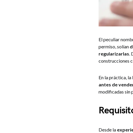
El peculiar nombr
permiso, solían
d
regularizarlas
.
construcciones c
En la práctica, l
antes de vender
modificadas sin 
Requisit
Desde la
experi