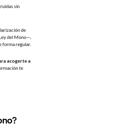
ruidas sin
larización de
—Ley del Mono—,
e forma regular.
para acogerte a
nformación te
ono?