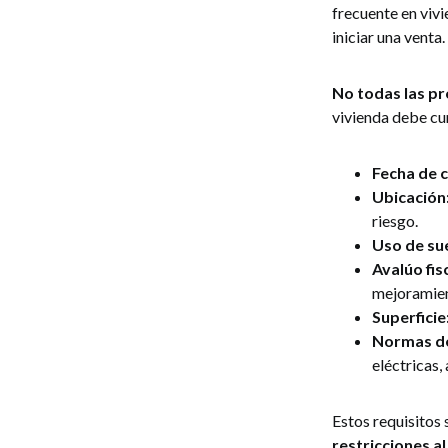
frecuente en viv
iniciar una venta.
No todas las p
vivienda debe cum
Fecha de 
Ubicación
riesgo.
Uso de su
Avalúo fis
mejoramien
Superficie
Normas de
eléctricas,
Estos requisitos 
restricciones 