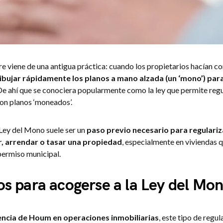
e viene de una antigua práctica: cuando los propietarios hacían co
ibujar rápidamente los planos a mano alzada (un ‘mono’) para
 De ahí que se conociera popularmente como la ley que permite regu
on planos ‘moneados’.
a Ley del Mono suele ser un
paso previo necesario para regulari
, arrendar o tasar una propiedad
, especialmente en viviendas 
permiso municipal.
os para acogerse a la Ley del Mo
encia de Houm en operaciones inmobiliarias
, este tipo de regul