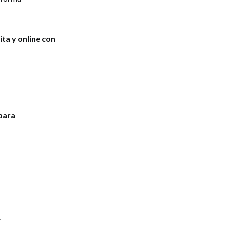
ta y online con
para
.