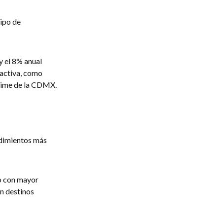
tipo de
y el 8% anual
 activa, como
prime de la CDMX.
ndimientos más
o con mayor
en destinos