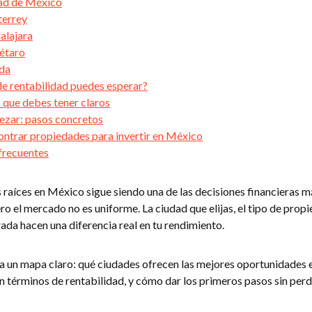
ad de México
errey
alajara
étaro
da
de rentabilidad puedes esperar?
 que debes tener claros
zar: pasos concretos
ntrar propiedades para invertir en México
frecuentes
s raíces en México sigue siendo una de las decisiones financieras m
o el mercado no es uniforme. La ciudad que elijas, el tipo de propi
da hacen una diferencia real en tu rendimiento.
 da un mapa claro: qué ciudades ofrecen las mejores oportunidades 
 términos de rentabilidad, y cómo dar los primeros pasos sin perd