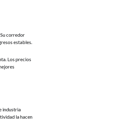
 Su corredor
gresos estables.
ta. Los precios
mejores
 industria
tividad la hacen