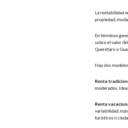
La rentabilidad e
propiedad, modal
En términos gener
sobre el valor d
Querétaro o Guad
Hay dos modelos 
Renta tradiciona
moderados. Ideal 
Renta vacaciona
variabilidad, má
turísticos o ciud