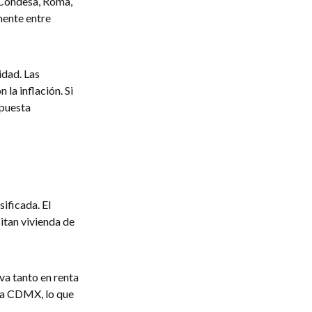
 Condesa, Roma,
mente entre
idad. Las
la inflación. Si
apuesta
ificada. El
itan vivienda de
a tanto en renta
la CDMX, lo que