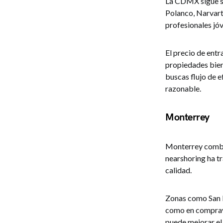
La CDMX sigue si
Polanco, Narvart
profesionales jóv
El precio de entr
propiedades bien 
buscas flujo de 
razonable.
Monterrey
Monterrey combin
nearshoring ha tr
calidad.
Zonas como San P
como en comprave
puede mejorar el