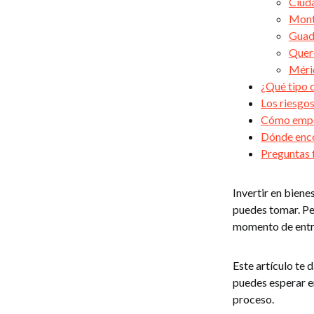
Ciud
Mont
Guad
Quer
Méri
¿Qué tipo 
Los riesgos
Cómo empe
Dónde enco
Preguntas 
Invertir en biene
puedes tomar. Per
momento de entra
Este artículo te
puedes esperar en
proceso.