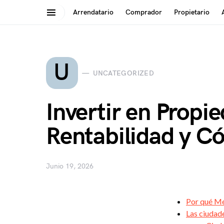
Arrendatario
Comprador
Propietario
Search for:
U
UNCATEGORIZED
Invertir en Prop
Rentabilidad y 
Junio 19, 2026
Por qué Mé
Las ciudade