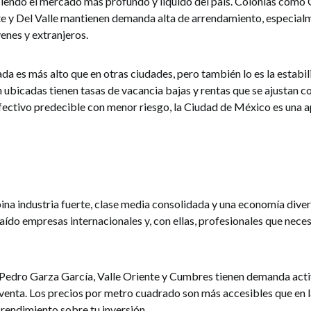
endo el mercado más profundo y líquido del país. Colonias como
e y Del Valle mantienen demanda alta de arrendamiento, especial
enes y extranjeros.
ada es más alto que en otras ciudades, pero también lo es la estabil
ubicadas tienen tasas de vacancia bajas y rentas que se ajustan con 
efectivo predecible con menor riesgo, la Ciudad de México es una 
a industria fuerte, clase media consolidada y una economía divers
aído empresas internacionales y, con ellas, profesionales que neces
edro Garza García, Valle Oriente y Cumbres tienen demanda activ
nta. Los precios por metro cuadrado son más accesibles que en 
 rendimiento sobre tu inversión.