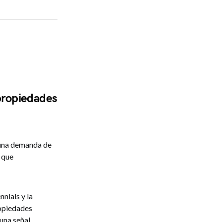
 propiedades
 una demanda de
o que
nials y la
ropiedades
 una señal