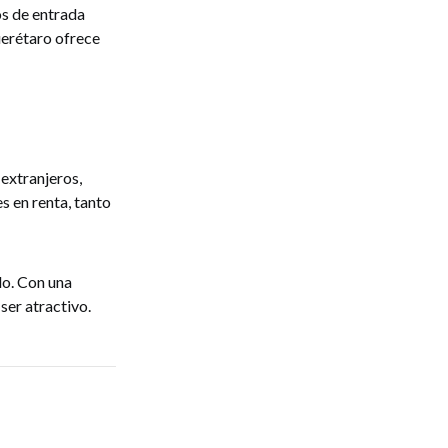
os de entrada
uerétaro ofrece
 extranjeros,
s en renta, tanto
do. Con una
ser atractivo.