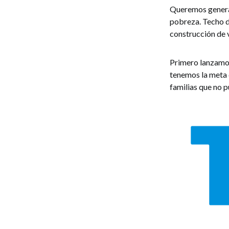
Queremos generar 
pobreza. Techo d
construcción de 
Primero lanzamos
tenemos la meta d
familias que no 