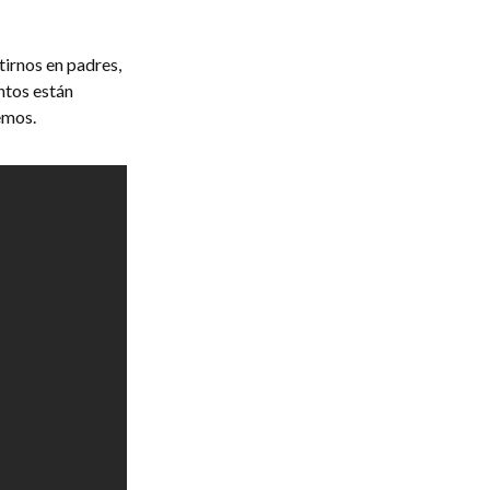
irnos en padres,
ntos están
cemos.