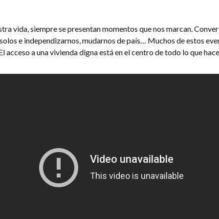
estra vida, siempre se presentan momentos que nos marcan. Convert
 solos e independizarnos, mudarnos de país… Muchos de estos eve
 El acceso a una vivienda digna está en el centro de todo lo que ha