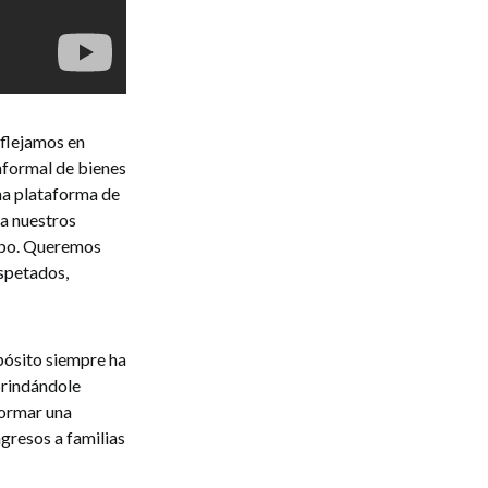
eflejamos en
informal de bienes
una plataforma de
a nuestros
tipo. Queremos
spetados,
pósito siempre ha
 brindándole
formar una
gresos a familias