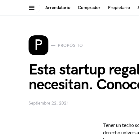
Arrendatario
Comprador
Propietario
Search for:
P
PROPÓSITO
Esta startup rega
necesitan. Conoce
Septiembre 22, 2021
Tener un techo s
derecho universal