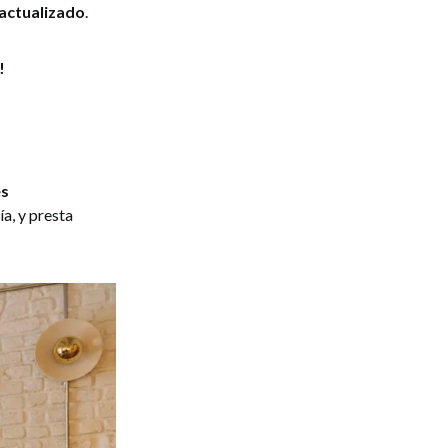
actualizado
.
!
es
ía, y presta