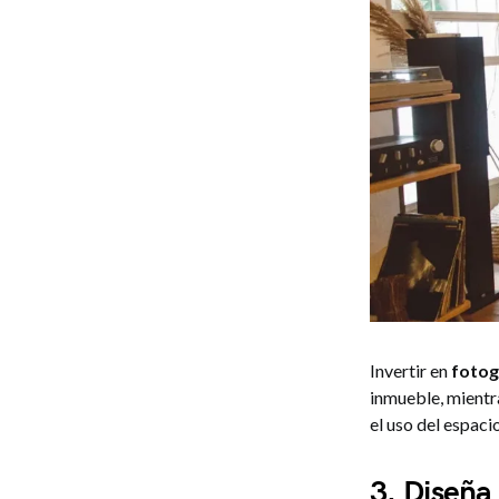
Invertir en
fotogr
inmueble, mientr
el uso del espacio
3. Diseña