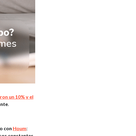
on un 10% y el
ante
.
so con
Houm
:
esos constantes