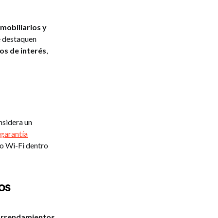
nmobiliarios y
ue destaquen
tos de interés
,
nsidera un
 garantía
 o Wi-Fi dentro
os
e arrendamientos