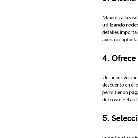
Maximiza la visi
utilizando rede
detalles importa
ayuda a captar la
4. Ofrece
Un incentivo pu
descuento en el p
permitiendo paga
del costo del arr
5. Selecc
Investiga la so