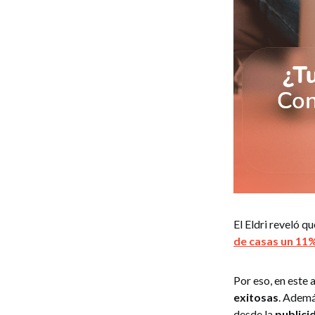
El Eldri reveló q
de casas un 11
Por eso, en este
exitosas
. Ademá
desde la
publici