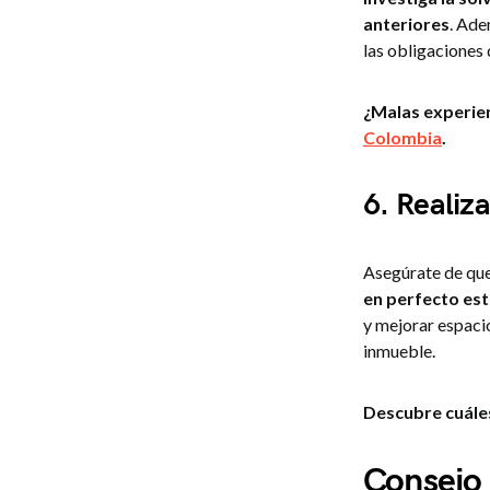
anteriores
. Ade
las obligaciones
¿Malas experie
Colombia
.
6. Realiz
Asegúrate de que
en perfecto es
y mejorar espacio
inmueble.
Descubre cuále
Consejo 