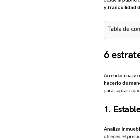
y tranquilidad 
Tabla de co
6 estrat
Arrendar una pro
hacerlo de mane
para captar rápid
1. Establ
Analiza inmuebl
ofrecen. El preci