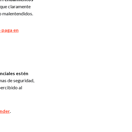
ique claramente
o malentendidos.
o paga en
enciales estén
mas de seguridad,
percibido al
ender
.