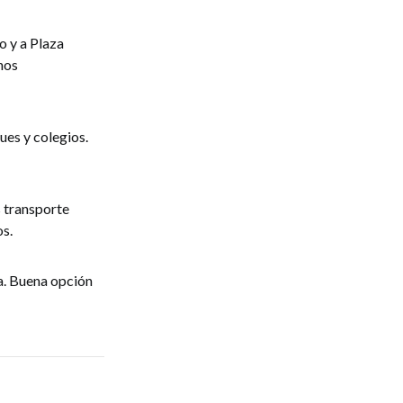
o y a Plaza
hos
ues y colegios.
s transporte
os.
a. Buena opción