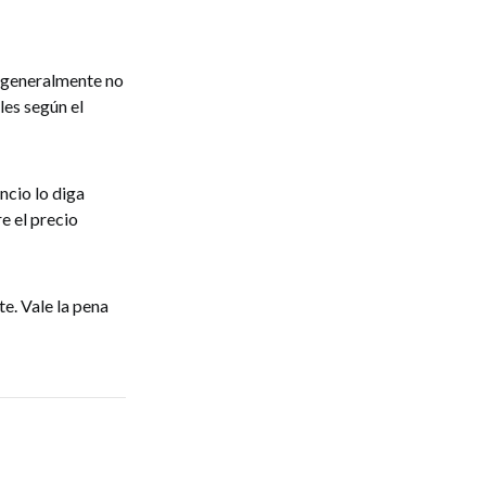
o generalmente no
les según el
ncio lo diga
e el precio
e. Vale la pena