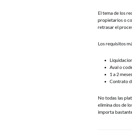
El tema de los re
propietarios o c
retrasar el proc
Los requisitos m
Liquidacion
Aval o cod
1 a 2 meses
Contrato d
No todas las pla
elimina dos de lo
importa bastante