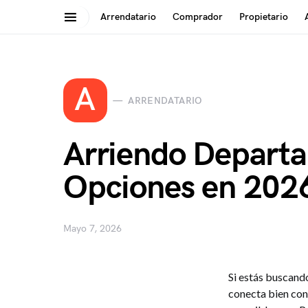
Arrendatario
Comprador
Propietario
Search for:
A
ARRENDATARIO
Arriendo Departam
Opciones en 202
Mayo 7, 2026
Si estás buscand
conecta bien con 