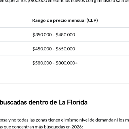
n superar los $800.000 en edificios nuevos con gimnasio o sala de
Rango de precio mensual (CLP)
$350.000 – $480.000
$450.000 – $650.000
$580.000 – $800.000+
buscadas dentro de La Florida
ensa y no todas las zonas tienen el mismo nivel de demanda ni los 
eas que concentran más búsquedas en 2026: