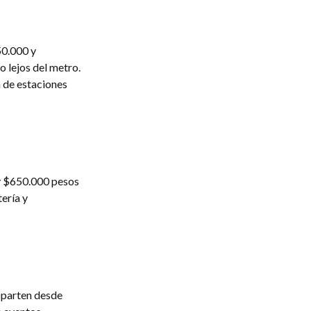
50.000 y
 lejos del metro.
 de estaciones
 y $650.000 pesos
ería y
 parten desde