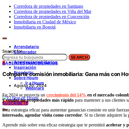
Corredora de propiedades en Santiago
Corredora de propiedades en Viña del Mar
Corredora de propiedades en Concepción
Inmobiliaria en Ciudad de México
Inmobiliaria en Bogotá
Arrendatario
Search for:
Comprador
Propietario
SEARCH
Agentes inmobiliarios
A
AGENTES INMOBILIARIOS
Inspiración
Propósito
Compartir comisión inmobiliaria: Gana más con H
Sobre Houm
Ir a Houm
Agosto 20, 2024
Webinars
En 2024 se proyecta un
crecimiento del 14%
en el mercado colomb
y vender las propiedades más rápido
para mantener a sus clientes s
SUSCRÍBETE
Esta estrategia eficaz para aumentar ganancias consiste en unir fuerz
interesado, agendar visita como corredor
. Si tu cliente adquiere 
Aprende más sobre esta eficaz estrategia que te permitirá
acelerar y 