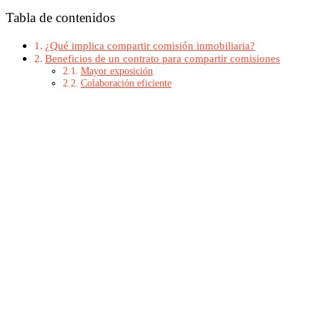
Tabla de contenidos
¿Qué implica compartir comisión inmobiliaria?
Beneficios de un contrato para compartir comisiones
Mayor exposición
Colaboración eficiente
Ventas rápidas
Reducción de costos
¿Cómo ayuda esta colaboración a vender casas más rápido?
¿Por qué compartir comisión inmobiliaria con Houm?
Visitas programadas en línea
Asistencia integral en el cierre
Seguridad y confianza
¡Vende y arrienda más rápido!
¿Qué implica compartir comisión inmob
Esta estrategia es un a
cuerdo entre dos o más
agentes
o
inmobiliari
Esta colaboración no solo
amplía la red de contactos, sino que tam
Descubre también
cómo ser un buen agente inmobiliario
en Colo