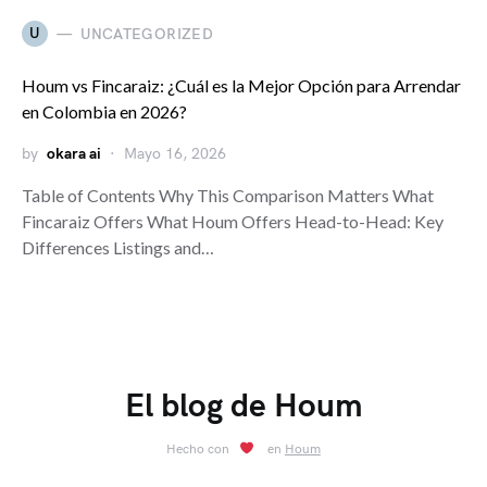
U
UNCATEGORIZED
Houm vs Fincaraiz: ¿Cuál es la Mejor Opción para Arrendar
en Colombia en 2026?
by
okara ai
Mayo 16, 2026
Table of Contents Why This Comparison Matters What
Fincaraiz Offers What Houm Offers Head-to-Head: Key
Differences Listings and…
El blog de Houm
Hecho con
en
Houm