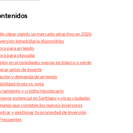
ontenidos
ile sigue siendo un mercado atractivo en 2026
versión inmobiliaria disponibles
ra para arriendo
ra para plusvalía
sión en propiedades nuevas en blanco o verde
rar antes de invertir
ación y demanda de arriendo
bilidad bruta vs. neta
ciamiento y crédito hipotecario
mayor potencial en Santiago y otras ciudades
munes que cometen los nuevos inversores
trar y gestionar tu propiedad de inversión
Frecuentes