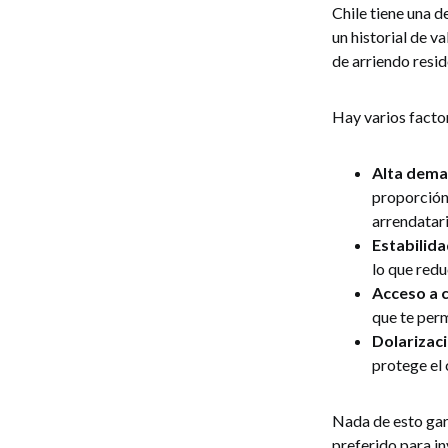
Chile tiene una 
un historial de 
de arriendo resid
Hay varios factor
Alta dema
proporción 
arrendatari
Estabilida
lo que redu
Acceso a c
que te perm
Dolarizaci
protege el c
Nada de esto gara
preferido para in