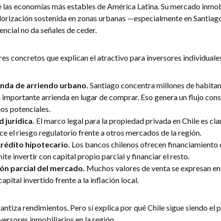
de las economías más estables de América Latina. Su mercado inmob
valorización sostenida en zonas urbanas —especialmente en Santia
encial no da señales de ceder.
es concretos que explican el atractivo para inversores individuale
nda de arriendo urbano.
Santiago concentra millones de habitan
importante arrienda en lugar de comprar. Eso genera un flujo con
os potenciales.
d jurídica.
El marco legal para la propiedad privada en Chile es cla
ce el riesgo regulatorio frente a otros mercados de la región.
rédito hipotecario.
Los bancos chilenos ofrecen financiamiento d
ite invertir con capital propio parcial y financiar el resto.
ón parcial del mercado.
Muchos valores de venta se expresan en 
apital invertido frente a la inflación local.
ntiza rendimientos. Pero sí explica por qué Chile sigue siendo el 
versores inmobiliarios en la región.