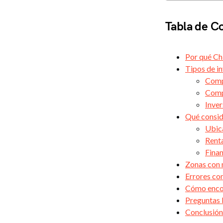
Tabla de C
Por qué Ch
Tipos de in
Comp
Comp
Inver
Qué conside
Ubic
Renta
Finan
Zonas con 
Errores co
Cómo encon
Preguntas 
Conclusión