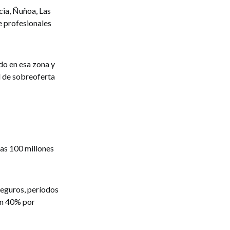
ia, Ñuñoa, Las
e profesionales
do en esa zona y
l de sobreoferta
gas 100 millones
seguros, períodos
 un 40% por