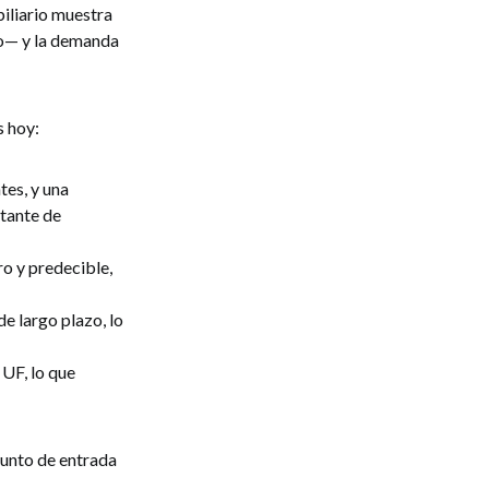
iliario muestra
go— y la demanda
s hoy:
tes, y una
stante de
ro y predecible,
e largo plazo, lo
UF, lo que
punto de entrada