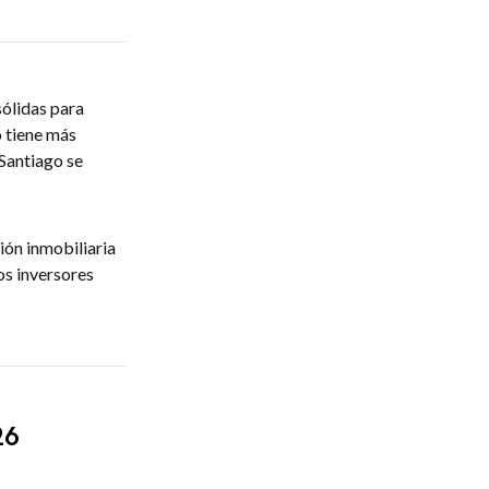
sólidas para
o tiene más
 Santiago se
ión inmobiliaria
os inversores
26