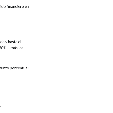
ido financiero en
da y hasta el
l 30%— más los
 punto porcentual
s