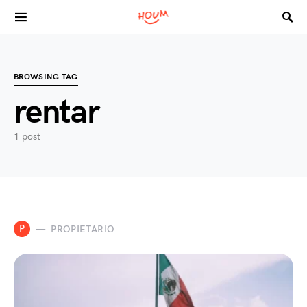
Search for:
BROWSING TAG
rentar
1 post
P
PROPIETARIO