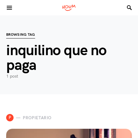
Search for:
BROWSING TAG
inquilino que no
paga
1 post
P
PROPIETARIO