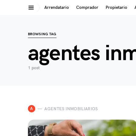
Arrendatario
Comprador
Propietario
Search for:
BROWSING TAG
agentes inm
1 post
A
AGENTES INMOBILIARIOS